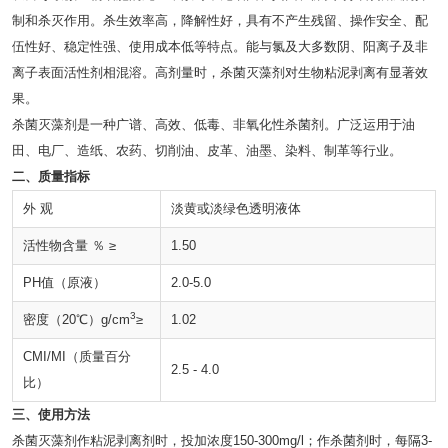
制和杀灭作用。杀生效率高，降解性好，具有不产生残留、操作安全、配
伍性好、稳定性强、使用成本低等特点。能与氯及大多数阴、阳离子及非
离子表面活性剂相混溶。高剂量时，杀菌灭藻剂对生物粘泥剥离有显著效
果。
杀菌灭藻剂是一种广谱、高效、低毒、非氧化性杀菌剂。广泛运用于油
田、电厂、造纸、农药、切削油、皮革、油墨、染料、制革等行业。
二、质量指标
外 观
淡黄或淡绿色透明液体
活性物含量 ％ ≥
1.50
PH值（原液）
2.0-5.0
3
密度（20℃）g/cm
≥
1.02
CMI/MI（质量百分
2.5 - 4.0
比）
三、使用方法
杀菌灭藻剂作粘泥剥离剂时，投加浓度150-300mg/l；作杀菌剂时，每隔3-